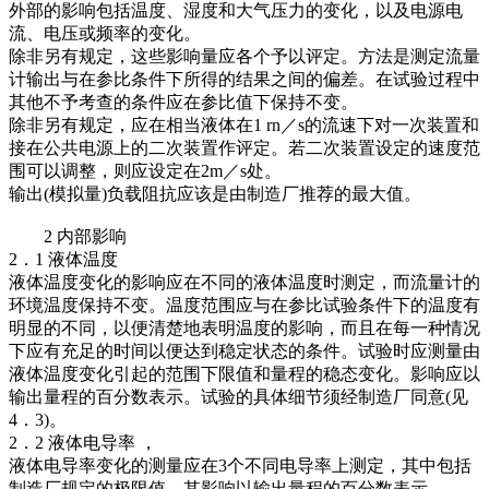
外部的影响包括温度、湿度和大气压力的变化，以及电源电
流、电压或频率的变化。
除非另有规定，这些影响量应各个予以评定。方法是测定流量
计输出与在参比条件下所得的结果之间的偏差。在试验过程中
其他不予考查的条件应在参比值下保持不变。
除非另有规定，应在相当液体在1 rn／s的流速下对一次装置和
接在公共电源上的二次装置作评定。若二次装置设定的速度范
围可以调整，则应设定在2m／s处。
输出(模拟量)负载阻抗应该是由制造厂推荐的最大值。
2 内部影响
2．1 液体温度
液体温度变化的影响应在不同的液体温度时测定，而流量计的
环境温度保持不变。温度范围应与在参比试验条件下的温度有
明显的不同，以便清楚地表明温度的影响，而且在每一种情况
下应有充足的时间以便达到稳定状态的条件。试验时应测量由
液体温度变化引起的范围下限值和量程的稳态变化。影响应以
输出量程的百分数表示。试验的具体细节须经制造厂同意(见
4．3)。
2．2 液体电导率 ，
液体电导率变化的测量应在3个不同电导率上测定，其中包括
制造厂规定的极限值。其影响以输出量程的百分数表示。