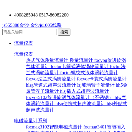
4008285048 0517-86982200
js555888金沙-金沙js1005线路
流量仪表
流量仪表
热式气体质量流量计
质量流量计
focvpg旋进旋涡
气体流量计
foctur卡箍式液体涡轮流量计
foctur法
兰式涡轮流量计
foctur螺纹式液体涡轮流量计
focvor法兰式涡街流量计
focvor卡装式涡街流量计
hlsg管道式超声波流量计
lzj玻璃转子流量计
hh5金
属管浮子流量计
hlsj插入式超声波流量计
focvor5102旋进旋涡气体流量计（不锈钢）
hlw气
体涡轮流量计
hlsp便携式超声波流量计
hlsj外贴式
超声波流量计
电磁流量计系列
focmag3102智能电磁流量计
focmag3401智能插入