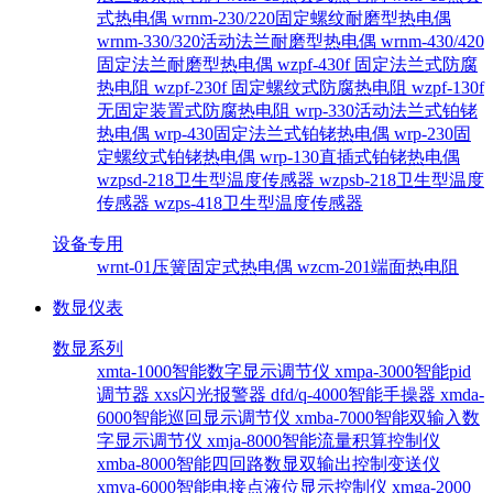
式热电偶
wrnm-230/220固定螺纹耐磨型热电偶
wrnm-330/320活动法兰耐磨型热电偶
wrnm-430/420
固定法兰耐磨型热电偶
wzpf-430f 固定法兰式防腐
热电阻
wzpf-230f 固定螺纹式防腐热电阻
wzpf-130f
无固定装置式防腐热电阻
wrp-330活动法兰式铂铑
热电偶
wrp-430固定法兰式铂铑热电偶
wrp-230固
定螺纹式铂铑热电偶
wrp-130直插式铂铑热电偶
wzpsd-218卫生型温度传感器
wzpsb-218卫生型温度
传感器
wzps-418卫生型温度传感器
设备专用
wrnt-01压簧固定式热电偶
wzcm-201端面热电阻
数显仪表
数显系列
xmta-1000智能数字显示调节仪
xmpa-3000智能pid
调节器
xxs闪光报警器
dfd/q-4000智能手操器
xmda-
6000智能巡回显示调节仪
xmba-7000智能双输入数
字显示调节仪
xmja-8000智能流量积算控制仪
xmba-8000智能四回路数显双输出控制变送仪
xmya-6000智能电接点液位显示控制仪
xmga-2000