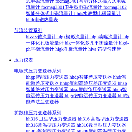
式电磁流量计
focmag3401智能分体式插入式电磁
流量计
focmag3301卫生型电磁流量计
focmag3102
智能分体式电磁流量计
hhds水表型电磁流量计
hhdr电磁热量表
节流装置系列
hlvz v锥流量计
hlgx楔形流量计
hlgp喷嘴流量计
hlg
一体化孔板流量计
hlg一体化多孔平衡流量计
hlgd-
ph平衡流量计
hlgk孔板流量计
hlva 笛型匀速管
压力仪表
电容式压力变送器系列
hhgp智能压力变送器
hhdp智能差压变送器
hhdr智
能微差压变送器
hhhp智能高静压差压变送器
hhap
智能绝对压力变送器
hhsp智能负压变送器
hhdp智
能远传压力变送器
hhgp智能远传压力变送器
hhlt智
能单法兰变送器
扩散硅压力变送器系列
hh316 卫生型压力变送器
hh316 高温型压力变送器
hh316常温型压力变送器
hh316数显型压力变送器
hh308智能型压力变送器
hh308智能高温型压力变