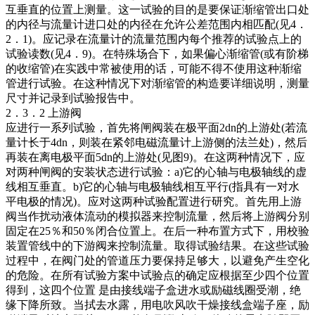
互垂直的位置上测量。这一试验的目的是要保证渐缩管出口处
的内径与流量计进口处的内径在允许公差范围内相匹配(见4．
2．1)。应记录在流量计的流量范围内每个推荐的试验点上的
试验读数(见4．9)。在特殊场合下，如果偏心渐缩管(或有阶梯
的收缩管)在实践中常被使用的话，可能不得不使用这种渐缩
管进行试验。在这种情况下对渐缩管的构造要详细说明，测量
尺寸并记录到试验报告中。
2．3．2 上游阀
应进行一系列试验，首先将闸阀装在极平面2dn的上游处(若流
量计长于4dn，则装在紧邻电磁流量计上游侧的法兰处)，然后
再装在离电极平面5dn的上游处(见图9)。在这两种情况下，应
对两种闸阀的安装状态进行试验：a)它的心轴与电极轴线的虚
线相互垂直。b)它的心轴与电极轴线相互平行(指具有一对水
平电极的情况)。应对这两种试验配置进行研究。首先用上游
阀当作扰动液体流动的模拟器来控制流量，然后将上游阀分别
固定在25％和50％闭合位置上。在后一种布置方式下，用校验
装置管线中的下游阀来控制流量。取得试验结果。在这些试验
过程中，在阀门处的管道压力要保持足够大，以避免产生空化
的危险。在所有试验方案中试验点的确定应根据至少四个位置
得到，这四个位置 是由接线端子盒进水或励磁线圈受潮，绝
缘下降所致。当拭去水露，用电吹风吹干燥接线盒端子座，励