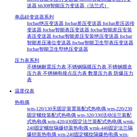
送器
hh308智能压力变送器（法兰式）
单晶硅变送器系列
focbar绝压变送器
focbar差压变送器
focbar差压远传
变送器
focbar智能表压变送器
focbar智能差压安装
表压变送器
focbar智能差压安装绝压变送器
focbar
智能差压液位变送器
focbar智能卫生型表压变送器
focbar智能卫生型绝压变送器
压力表系列
不锈钢耐震压力表
不锈钢隔膜压力表
不锈钢膜盒
压力表
不锈钢电接点压力表
数显压力表
防爆压力
表
温度仪表
热电偶
wrn-120/130无固定装置装配式热电偶
wrn-220/230
固定螺纹装配式热电偶
wrn-320/330活动法兰装配
式热电偶
wrn-420/430固定法兰装配式热电偶
wrnk-
240固定螺纹隔爆铠装热电偶
wrnk-440固定法兰隔
爆铠装热电偶
wrn-240固定螺纹隔爆热电偶
wrn-