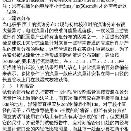
注：只有在液体的电导率小于5rns／m(50scm)时才必需考虑这
一试验。
2．3流速分布
当电极平 面上的流速分布出现与初始校准时的流速分布有很
大差异时，电磁流量计的校准可能呈现偏移。一次装置上游管
道部件的配置是产生特有速度分布的因素之一。下面提出的试
验是建议用来研究流量计对来自一些非常普通的管道部件所产
生的速度分布的响应，这些管道部件在实践中容易找到。为了
在紧邻被试流量计上游形成实际的流速分布剖面，建议按
iso3966的要求进行流动测绘。在5．2．3．1至5．2．3．3中
所描述的各试验点的结果可用与该点上参比流量的百分数偏差
来表示。参比条件下的流量一般应从流量计安装在同一口径的
长直管段上用在线湿式校准获得。
2．3．1 渐缩管
试验的进行应首先把带有一段同轴管段渐缩管直接安装在紧邻
流量计的上游侧的法兰上，而其次渐缩管应在离电极平面上游
5dn的地方。渐缩管直径应从2dn逐渐缩小到1dn。对于较小直
径的管子，虽然推荐使用3dn长度的渐缩管，但若有关各方都
同意的话可使用在市场上有供应有其他长度的部件，但要测量
它的尺寸，并记录到试验报告中。应对渐缩管出口处的内径与
流量计进口处的内径做比较测量，而且每一处至少要在两个相