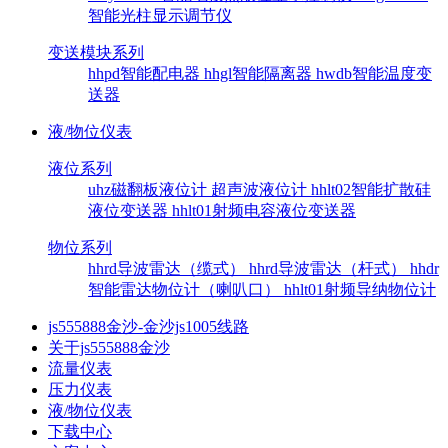
智能光柱显示调节仪
变送模块系列
hhpd智能配电器
hhgl智能隔离器
hwdb智能温度变
送器
液/物位仪表
液位系列
uhz磁翻板液位计
超声波液位计
hhlt02智能扩散硅
液位变送器
hhlt01射频电容液位变送器
物位系列
hhrd导波雷达（缆式）
hhrd导波雷达（杆式）
hhdr
智能雷达物位计（喇叭口）
hhlt01射频导纳物位计
js555888金沙-金沙js1005线路
关于js555888金沙
流量仪表
压力仪表
液/物位仪表
下载中心