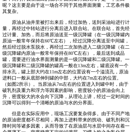
呢？这主要是由于这一场合不同于其他界面测量，工艺条件极
其复杂。
原油从油井里被打出来后，经过加热，送到采油站进行计
量，再经过中转站进行分离后进入联合站。在联合站，首先经
过计量、加热，而后将原油送至一级沉降罐（在一级沉降罐内
原油一般常年保持在60℃左右），经过沉降分离送至中间罐，
然后经过脱水泵脱水，再经过二次加热进入二级沉降罐（在二
级沉降罐内原油一般常年保持在80℃左右），最后送到成品
罐，需要进行油水界面测量的是一级沉降罐和二级沉降罐。一
级沉降罐和二级沉降罐的罐高一般在13m左右，罐底设有一个
排水孔，罐上部大约在11m左右的位置设有一个溢流孔，原油
进料口一般从底部伸到罐的中部，大约在7m左右的位置。
（如图2所示）。当原油从7m左右的位置进入到罐中时，由于
破乳剂及重力和浮力等因素的影响，密度较小的原油会向上
升，密度较大的水会向下沉降，从理论上讲，经过一定时间的
沉降可以得到一个清晰的原油与水的分界面。
但是在实际应用中，现场工况要复杂得多。由于不同产地
的原油密度都不尽相同，再加上进料带来的扰动、破乳剂和沉
降时间等诸多因素，从而导致了在原油层与水层中间存在着一