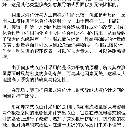
好，这是其他类型仪表如射频导纳式界面仪所无法比拟的。
伺服式液位计与人工捞样之间的比较，优点是明显的。采
用人工捞样进行化验分析这种手段，由于捞样手法、下罐进
度、停留时间等一系列的原因均会造成捞样成分的改变，而在
化验过程中不同的化验手段同样会引起不同的结果，从而导致
了较大的系统误差；而伺服式液位计是一种高精确度的计量级
仪表，测量界面时可以达到±2.7mm的精确度。伺服式液位计
作为一种先进的智能仪表，可以省去大量人力，可以远距离监
控。
由于伺服式液位计采用的是浮力平衡的原理，所以其在测
量界面时只与密度的变化有关，而与其他因素无关。这样大大
地提高了系统的精确度与稳定性。
在现场，我们把伺服式液位计与射频导纳式液位计之间的
测量进行了比较。
射频导纳式液位计采用的是利用高频电流测量探头与容器
两个极板之间的电容值来计算出液位，它是在传统电容式物位
计的基础上进行了改进，增加了探头根部抗粘附、抗冷凝的功
能。但射频导纳式液位计在这一工况的实际应用中并不理想，