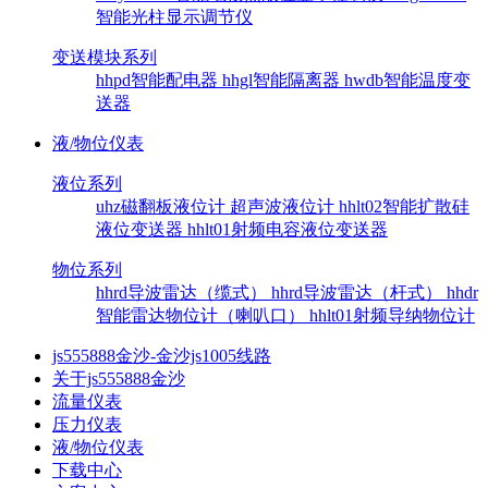
智能光柱显示调节仪
变送模块系列
hhpd智能配电器
hhgl智能隔离器
hwdb智能温度变
送器
液/物位仪表
液位系列
uhz磁翻板液位计
超声波液位计
hhlt02智能扩散硅
液位变送器
hhlt01射频电容液位变送器
物位系列
hhrd导波雷达（缆式）
hhrd导波雷达（杆式）
hhdr
智能雷达物位计（喇叭口）
hhlt01射频导纳物位计
js555888金沙-金沙js1005线路
关于js555888金沙
流量仪表
压力仪表
液/物位仪表
下载中心