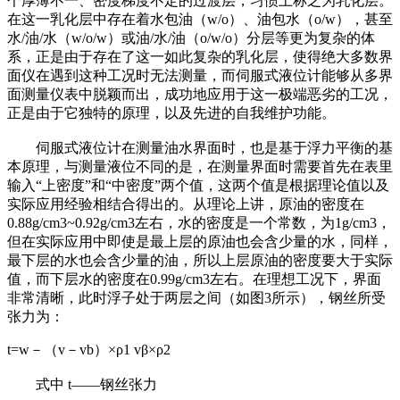
个厚薄不一、密度梯度不定的过渡层，习惯上称之为乳化层。
在这一乳化层中存在着水包油（w/o）、油包水（o/w），甚至
水/油/水（w/o/w）或油/水/油（o/w/o）分层等更为复杂的体
系，正是由于存在了这一如此复杂的乳化层，使得绝大多数界
面仪在遇到这种工况时无法测量，而伺服式液位计能够从多界
面测量仪表中脱颖而出，成功地应用于这一极端恶劣的工况，
正是由于它独特的原理，以及先进的自我维护功能。
伺服式液位计在测量油水界面时，也是基于浮力平衡的基
本原理，与测量液位不同的是，在测量界面时需要首先在表里
输入“上密度”和“中密度”两个值，这两个值是根据理论值以及
实际应用经验相结合得出的。从理论上讲，原油的密度在
0.88g/cm3~0.92g/cm3左右，水的密度是一个常数，为1g/cm3，
但在实际应用中即使是最上层的原油也会含少量的水，同样，
最下层的水也会含少量的油，所以上层原油的密度要大于实际
值，而下层水的密度在0.99g/cm3左右。在理想工况下，界面
非常清晰，此时浮子处于两层之间（如图3所示），钢丝所受
张力为：
t=w－（v－vb）×ρ1 vβ×ρ2
式中 t——钢丝张力