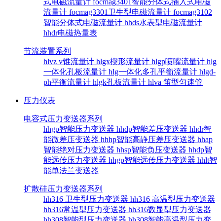
式电磁流量计
focmag3401智能分体式插入式电磁
流量计
focmag3301卫生型电磁流量计
focmag3102
智能分体式电磁流量计
hhds水表型电磁流量计
hhdr电磁热量表
节流装置系列
hlvz v锥流量计
hlgx楔形流量计
hlgp喷嘴流量计
hlg
一体化孔板流量计
hlg一体化多孔平衡流量计
hlgd-
ph平衡流量计
hlgk孔板流量计
hlva 笛型匀速管
压力仪表
电容式压力变送器系列
hhgp智能压力变送器
hhdp智能差压变送器
hhdr智
能微差压变送器
hhhp智能高静压差压变送器
hhap
智能绝对压力变送器
hhsp智能负压变送器
hhdp智
能远传压力变送器
hhgp智能远传压力变送器
hhlt智
能单法兰变送器
扩散硅压力变送器系列
hh316 卫生型压力变送器
hh316 高温型压力变送器
hh316常温型压力变送器
hh316数显型压力变送器
hh308智能型压力变送器
hh308智能高温型压力变