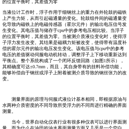
的位置平衡时，其差值为零
当液位计工作时，浮子作用于细钢丝上的重力在外轮鼓的磁铁
上产生力矩，从而引起磁通量的变化。轮鼓组件间的磁通量变
化导致内磁铁上的电磁传感器（霍尔元件）的输出电压信号发
生变化。其电压值与储存于cpu中的参考电压相比较。当浮子
的位置平衡时，其差值为零。当被测介质液位变化时，使得浮
子浮力发生改变。其结果是磁耦力矩被改变，使得带有温度补
偿的霍尔元件的输出电压发生变化。该电压值与cpu中的参考
电压的差值驱动伺服电动机转动，调整浮子上下移动重新达到
平衡点。整个系统构成了一个闭环反馈回路（如图1所示），
其精确度可达±0.7mm，而且，其自身带有的挂料补偿功能，
能够补偿由于钢丝或浮子上附着被测介质导致的钢丝张力的改
变。
测量界面的原理与伺服式液位计基本相同，即根据原油与
水两种介质密度的不同导致所受浮力的不同而进行精确的界面
测量。
当今，世界自动化仪表行业有很多种仪表可以进行界面测
量，而为什么在油田的油水界面测量方面又几乎是一个空白