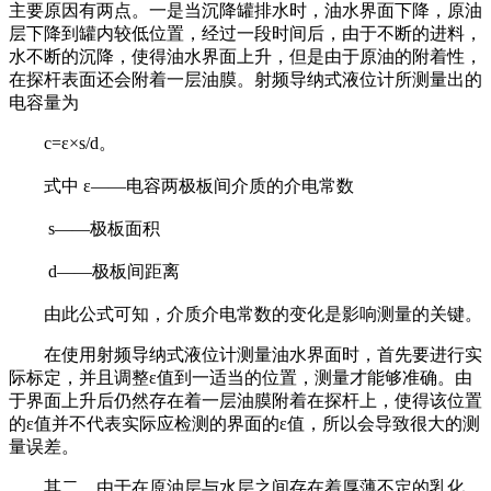
主要原因有两点。一是当沉降罐排水时，油水界面下降，原油
层下降到罐内较低位置，经过一段时间后，由于不断的进料，
水不断的沉降，使得油水界面上升，但是由于原油的附着性，
在探杆表面还会附着一层油膜。射频导纳式液位计所测量出的
电容量为
c=ε×s/d。
式中 ε——电容两极板间介质的介电常数
s——极板面积
d——极板间距离
由此公式可知，介质介电常数的变化是影响测量的关键。
在使用射频导纳式液位计测量油水界面时，首先要进行实
际标定，并且调整ε值到一适当的位置，测量才能够准确。由
于界面上升后仍然存在着一层油膜附着在探杆上，使得该位置
的ε值并不代表实际应检测的界面的ε值，所以会导致很大的测
量误差。
其二，由于在原油层与水层之间存在着厚薄不定的乳化