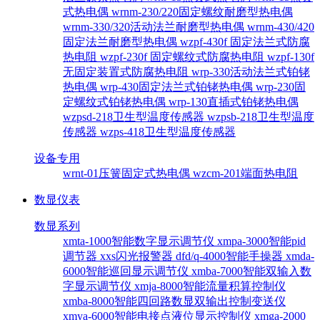
式热电偶
wrnm-230/220固定螺纹耐磨型热电偶
wrnm-330/320活动法兰耐磨型热电偶
wrnm-430/420
固定法兰耐磨型热电偶
wzpf-430f 固定法兰式防腐
热电阻
wzpf-230f 固定螺纹式防腐热电阻
wzpf-130f
无固定装置式防腐热电阻
wrp-330活动法兰式铂铑
热电偶
wrp-430固定法兰式铂铑热电偶
wrp-230固
定螺纹式铂铑热电偶
wrp-130直插式铂铑热电偶
wzpsd-218卫生型温度传感器
wzpsb-218卫生型温度
传感器
wzps-418卫生型温度传感器
设备专用
wrnt-01压簧固定式热电偶
wzcm-201端面热电阻
数显仪表
数显系列
xmta-1000智能数字显示调节仪
xmpa-3000智能pid
调节器
xxs闪光报警器
dfd/q-4000智能手操器
xmda-
6000智能巡回显示调节仪
xmba-7000智能双输入数
字显示调节仪
xmja-8000智能流量积算控制仪
xmba-8000智能四回路数显双输出控制变送仪
xmya-6000智能电接点液位显示控制仪
xmga-2000