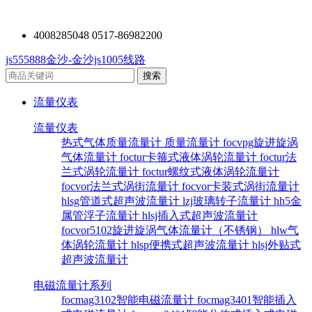
4008285048 0517-86982200
js555888金沙-金沙js1005线路
流量仪表
流量仪表
热式气体质量流量计
质量流量计
focvpg旋进旋涡
气体流量计
foctur卡箍式液体涡轮流量计
foctur法
兰式涡轮流量计
foctur螺纹式液体涡轮流量计
focvor法兰式涡街流量计
focvor卡装式涡街流量计
hlsg管道式超声波流量计
lzj玻璃转子流量计
hh5金
属管浮子流量计
hlsj插入式超声波流量计
focvor5102旋进旋涡气体流量计（不锈钢）
hlw气
体涡轮流量计
hlsp便携式超声波流量计
hlsj外贴式
超声波流量计
电磁流量计系列
focmag3102智能电磁流量计
focmag3401智能插入