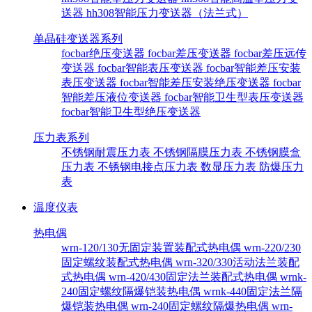
送器
hh308智能压力变送器（法兰式）
单晶硅变送器系列
focbar绝压变送器
focbar差压变送器
focbar差压远传
变送器
focbar智能表压变送器
focbar智能差压安装
表压变送器
focbar智能差压安装绝压变送器
focbar
智能差压液位变送器
focbar智能卫生型表压变送器
focbar智能卫生型绝压变送器
压力表系列
不锈钢耐震压力表
不锈钢隔膜压力表
不锈钢膜盒
压力表
不锈钢电接点压力表
数显压力表
防爆压力
表
温度仪表
热电偶
wrn-120/130无固定装置装配式热电偶
wrn-220/230
固定螺纹装配式热电偶
wrn-320/330活动法兰装配
式热电偶
wrn-420/430固定法兰装配式热电偶
wrnk-
240固定螺纹隔爆铠装热电偶
wrnk-440固定法兰隔
爆铠装热电偶
wrn-240固定螺纹隔爆热电偶
wrn-