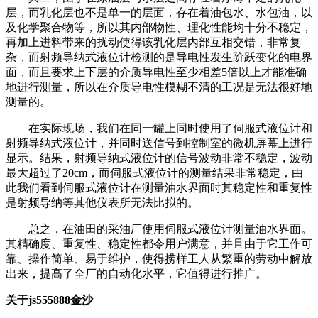
层，而乳化层也不是单一的层面，存在着油包水、水包油，以
及化学聚合物等，所以其内部物性、理化性能均十分不稳定，
再加上进料带来的扰动使得该乳化层内部互相交错，非常复
杂，而射频导纳式液位计检测的是导电性发生阶跃变化的电界
面，而且要求上下层的介质导电性至少相差5倍以上才能准确
地进行测量，所以在介质导电性模糊不清的工况是无法很好地
测量的。
在实际现场，我们在同一罐上同时使用了伺服式液位计和
射频导纳式液位计，并同时送信号到控制室的微机屏幕上进行
显示。结果，射频导纳式液位计的信号波动非常不稳定，波动
最大超过了20cm，而伺服式液位计的测量结果非常稳定，由
此我们看到伺服式液位计在测量油水界面时其稳定性和重复性
是射频导纳等其他仪表所无法比拟的。
总之，在油田的采油厂使用伺服式液位计测量油水界面。
其精确度、重复性、稳定性都令用户满意，并且由于它工作可
靠、操作简单、易于维护，使得捞样工人从繁重的劳动中解放
出来，提高了全厂的自动化水平，它值得进行推广。
关于js555888金沙