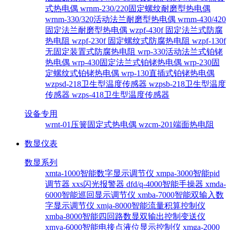
式热电偶
wrnm-230/220固定螺纹耐磨型热电偶
wrnm-330/320活动法兰耐磨型热电偶
wrnm-430/420
固定法兰耐磨型热电偶
wzpf-430f 固定法兰式防腐
热电阻
wzpf-230f 固定螺纹式防腐热电阻
wzpf-130f
无固定装置式防腐热电阻
wrp-330活动法兰式铂铑
热电偶
wrp-430固定法兰式铂铑热电偶
wrp-230固
定螺纹式铂铑热电偶
wrp-130直插式铂铑热电偶
wzpsd-218卫生型温度传感器
wzpsb-218卫生型温度
传感器
wzps-418卫生型温度传感器
设备专用
wrnt-01压簧固定式热电偶
wzcm-201端面热电阻
数显仪表
数显系列
xmta-1000智能数字显示调节仪
xmpa-3000智能pid
调节器
xxs闪光报警器
dfd/q-4000智能手操器
xmda-
6000智能巡回显示调节仪
xmba-7000智能双输入数
字显示调节仪
xmja-8000智能流量积算控制仪
xmba-8000智能四回路数显双输出控制变送仪
xmya-6000智能电接点液位显示控制仪
xmga-2000