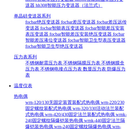
送器
hh308智能压力变送器（法兰式）
单晶硅变送器系列
focbar绝压变送器
focbar差压变送器
focbar差压远传
变送器
focbar智能表压变送器
focbar智能差压安装
表压变送器
focbar智能差压安装绝压变送器
focbar
智能差压液位变送器
focbar智能卫生型表压变送器
focbar智能卫生型绝压变送器
压力表系列
不锈钢耐震压力表
不锈钢隔膜压力表
不锈钢膜盒
压力表
不锈钢电接点压力表
数显压力表
防爆压力
表
温度仪表
热电偶
wrn-120/130无固定装置装配式热电偶
wrn-220/230
固定螺纹装配式热电偶
wrn-320/330活动法兰装配
式热电偶
wrn-420/430固定法兰装配式热电偶
wrnk-
240固定螺纹隔爆铠装热电偶
wrnk-440固定法兰隔
爆铠装热电偶
wrn-240固定螺纹隔爆热电偶
wrn-