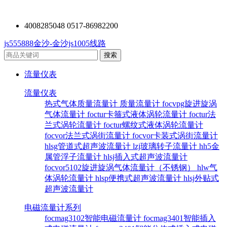
4008285048 0517-86982200
js555888金沙-金沙js1005线路
流量仪表
流量仪表
热式气体质量流量计
质量流量计
focvpg旋进旋涡
气体流量计
foctur卡箍式液体涡轮流量计
foctur法
兰式涡轮流量计
foctur螺纹式液体涡轮流量计
focvor法兰式涡街流量计
focvor卡装式涡街流量计
hlsg管道式超声波流量计
lzj玻璃转子流量计
hh5金
属管浮子流量计
hlsj插入式超声波流量计
focvor5102旋进旋涡气体流量计（不锈钢）
hlw气
体涡轮流量计
hlsp便携式超声波流量计
hlsj外贴式
超声波流量计
电磁流量计系列
focmag3102智能电磁流量计
focmag3401智能插入