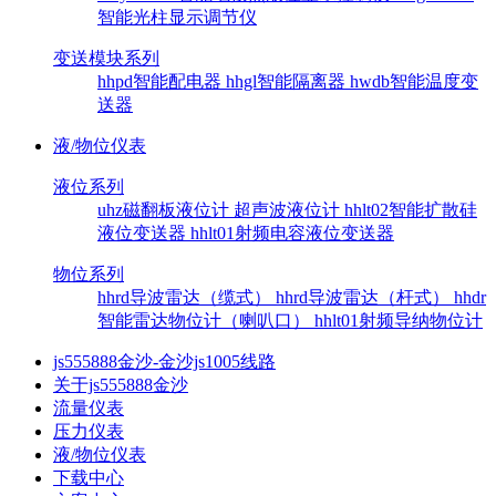
智能光柱显示调节仪
变送模块系列
hhpd智能配电器
hhgl智能隔离器
hwdb智能温度变
送器
液/物位仪表
液位系列
uhz磁翻板液位计
超声波液位计
hhlt02智能扩散硅
液位变送器
hhlt01射频电容液位变送器
物位系列
hhrd导波雷达（缆式）
hhrd导波雷达（杆式）
hhdr
智能雷达物位计（喇叭口）
hhlt01射频导纳物位计
js555888金沙-金沙js1005线路
关于js555888金沙
流量仪表
压力仪表
液/物位仪表
下载中心