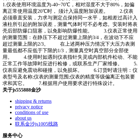
1.仪表使用环境温度为-40~70℃，相对湿度不大于80%，如偏
离正常使用温度20℃时， 须计入温度附加误差。 2.仪表
必须垂直安装，力求与测定点保持同一水平，如相差过高计入
液柱所引起的附加误差，测量气体时可不必考虑。安装时将表
壳后部防爆口阻塞，以免影响防爆性能。 3.仪表正常使用
的测量范围：在静压下不超过测量上限的3/4，在波动下不应
超过测量上限的2/3。 在上述两种压力情况下大压力表测
量最低都不应低于下限的1/3，测量真空时真空部分全部使
用。 4.使用时如遇到仪表指针失灵或内部机件松动、不能
正常工作等故障时应进行检修，或联系生产厂家维修。 5.
仪表应避免震动和碰撞，以免损坏。 6.订货时请注明：仪
表型号及名称;仪表的测量范围;仪表的精度等级偏离正包装要
求和其它。 7.根据用户使用要求进行特殊设计。
关于js555888金沙
shipping & returns
privacy notice
conditions of use
about us
联系金沙js1005线路
服务中心