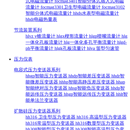
式电磁流量计
focmag3401智能分体式插入式电磁
流量计
focmag3301卫生型电磁流量计
focmag3102
智能分体式电磁流量计
hhds水表型电磁流量计
hhdr电磁热量表
节流装置系列
hlvz v锥流量计
hlgx楔形流量计
hlgp喷嘴流量计
hlg
一体化孔板流量计
hlg一体化多孔平衡流量计
hlgd-
ph平衡流量计
hlgk孔板流量计
hlva 笛型匀速管
压力仪表
电容式压力变送器系列
hhgp智能压力变送器
hhdp智能差压变送器
hhdr智
能微差压变送器
hhhp智能高静压差压变送器
hhap
智能绝对压力变送器
hhsp智能负压变送器
hhdp智
能远传压力变送器
hhgp智能远传压力变送器
hhlt智
能单法兰变送器
扩散硅压力变送器系列
hh316 卫生型压力变送器
hh316 高温型压力变送器
hh316常温型压力变送器
hh316数显型压力变送器
hh308智能型压力变送器
hh308智能高温型压力变