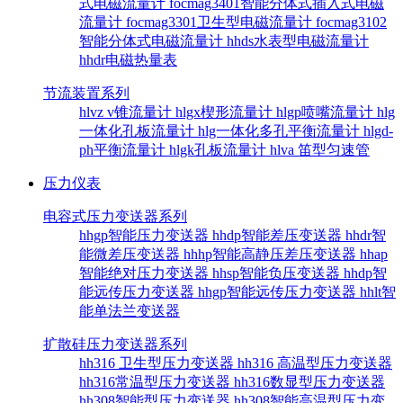
式电磁流量计
focmag3401智能分体式插入式电磁
流量计
focmag3301卫生型电磁流量计
focmag3102
智能分体式电磁流量计
hhds水表型电磁流量计
hhdr电磁热量表
节流装置系列
hlvz v锥流量计
hlgx楔形流量计
hlgp喷嘴流量计
hlg
一体化孔板流量计
hlg一体化多孔平衡流量计
hlgd-
ph平衡流量计
hlgk孔板流量计
hlva 笛型匀速管
压力仪表
电容式压力变送器系列
hhgp智能压力变送器
hhdp智能差压变送器
hhdr智
能微差压变送器
hhhp智能高静压差压变送器
hhap
智能绝对压力变送器
hhsp智能负压变送器
hhdp智
能远传压力变送器
hhgp智能远传压力变送器
hhlt智
能单法兰变送器
扩散硅压力变送器系列
hh316 卫生型压力变送器
hh316 高温型压力变送器
hh316常温型压力变送器
hh316数显型压力变送器
hh308智能型压力变送器
hh308智能高温型压力变