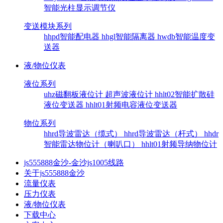
智能光柱显示调节仪
变送模块系列
hhpd智能配电器
hhgl智能隔离器
hwdb智能温度变
送器
液/物位仪表
液位系列
uhz磁翻板液位计
超声波液位计
hhlt02智能扩散硅
液位变送器
hhlt01射频电容液位变送器
物位系列
hhrd导波雷达（缆式）
hhrd导波雷达（杆式）
hhdr
智能雷达物位计（喇叭口）
hhlt01射频导纳物位计
js555888金沙-金沙js1005线路
关于js555888金沙
流量仪表
压力仪表
液/物位仪表
下载中心