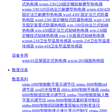
式热电偶
wrnm-230/220固定螺纹耐磨型热电偶
wrnm-330/320活动法兰耐磨型热电偶
wrnm-430/420
固定法兰耐磨型热电偶
wzpf-430f 固定法兰式防腐
热电阻
wzpf-230f 固定螺纹式防腐热电阻
wzpf-130f
无固定装置式防腐热电阻
wrp-330活动法兰式铂铑
热电偶
wrp-430固定法兰式铂铑热电偶
wrp-230固
定螺纹式铂铑热电偶
wrp-130直插式铂铑热电偶
wzpsd-218卫生型温度传感器
wzpsb-218卫生型温度
传感器
wzps-418卫生型温度传感器
设备专用
wrnt-01压簧固定式热电偶
wzcm-201端面热电阻
数显仪表
数显系列
xmta-1000智能数字显示调节仪
xmpa-3000智能pid
调节器
xxs闪光报警器
dfd/q-4000智能手操器
xmda-
6000智能巡回显示调节仪
xmba-7000智能双输入数
字显示调节仪
xmja-8000智能流量积算控制仪
xmba-8000智能四回路数显双输出控制变送仪
xmya-6000智能电接点液位显示控制仪
xmga-2000