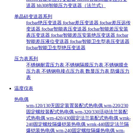
送器
hh308智能压力变送器（法兰式）
单晶硅变送器系列
focbar绝压变送器
focbar差压变送器
focbar差压远传
变送器
focbar智能表压变送器
focbar智能差压安装
表压变送器
focbar智能差压安装绝压变送器
focbar
智能差压液位变送器
focbar智能卫生型表压变送器
focbar智能卫生型绝压变送器
压力表系列
不锈钢耐震压力表
不锈钢隔膜压力表
不锈钢膜盒
压力表
不锈钢电接点压力表
数显压力表
防爆压力
表
温度仪表
热电偶
wrn-120/130无固定装置装配式热电偶
wrn-220/230
固定螺纹装配式热电偶
wrn-320/330活动法兰装配
式热电偶
wrn-420/430固定法兰装配式热电偶
wrnk-
240固定螺纹隔爆铠装热电偶
wrnk-440固定法兰隔
爆铠装热电偶
wrn-240固定螺纹隔爆热电偶
wrn-