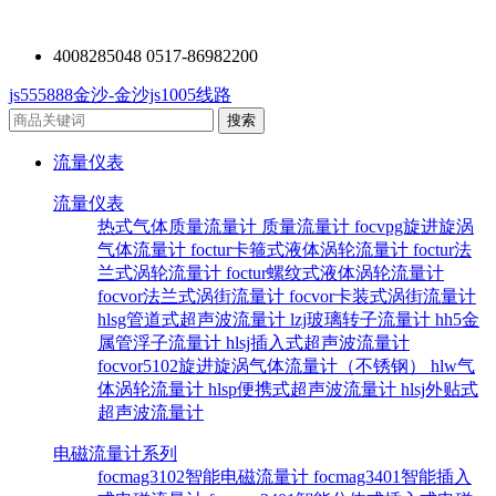
4008285048 0517-86982200
js555888金沙-金沙js1005线路
流量仪表
流量仪表
热式气体质量流量计
质量流量计
focvpg旋进旋涡
气体流量计
foctur卡箍式液体涡轮流量计
foctur法
兰式涡轮流量计
foctur螺纹式液体涡轮流量计
focvor法兰式涡街流量计
focvor卡装式涡街流量计
hlsg管道式超声波流量计
lzj玻璃转子流量计
hh5金
属管浮子流量计
hlsj插入式超声波流量计
focvor5102旋进旋涡气体流量计（不锈钢）
hlw气
体涡轮流量计
hlsp便携式超声波流量计
hlsj外贴式
超声波流量计
电磁流量计系列
focmag3102智能电磁流量计
focmag3401智能插入