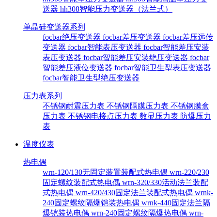
送器
hh308智能压力变送器（法兰式）
单晶硅变送器系列
focbar绝压变送器
focbar差压变送器
focbar差压远传
变送器
focbar智能表压变送器
focbar智能差压安装
表压变送器
focbar智能差压安装绝压变送器
focbar
智能差压液位变送器
focbar智能卫生型表压变送器
focbar智能卫生型绝压变送器
压力表系列
不锈钢耐震压力表
不锈钢隔膜压力表
不锈钢膜盒
压力表
不锈钢电接点压力表
数显压力表
防爆压力
表
温度仪表
热电偶
wrn-120/130无固定装置装配式热电偶
wrn-220/230
固定螺纹装配式热电偶
wrn-320/330活动法兰装配
式热电偶
wrn-420/430固定法兰装配式热电偶
wrnk-
240固定螺纹隔爆铠装热电偶
wrnk-440固定法兰隔
爆铠装热电偶
wrn-240固定螺纹隔爆热电偶
wrn-