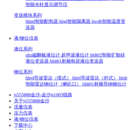
智能光柱显示调节仪
变送模块系列
hhpd智能配电器
hhgl智能隔离器
hwdb智能温度变
送器
液/物位仪表
液位系列
uhz磁翻板液位计
超声波液位计
hhlt02智能扩散硅
液位变送器
hhlt01射频电容液位变送器
物位系列
hhrd导波雷达（缆式）
hhrd导波雷达（杆式）
hhdr
智能雷达物位计（喇叭口）
hhlt01射频导纳物位计
js555888金沙-金沙js1005线路
关于js555888金沙
流量仪表
压力仪表
液/物位仪表
下载中心