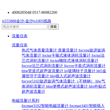
4008285048 0517-86982200
js555888金沙-金沙js1005线路
流量仪表
流量仪表
热式气体质量流量计
质量流量计
focvpg旋进旋涡
气体流量计
foctur卡箍式液体涡轮流量计
foctur法
兰式涡轮流量计
foctur螺纹式液体涡轮流量计
focvor法兰式涡街流量计
focvor卡装式涡街流量计
hlsg管道式超声波流量计
lzj玻璃转子流量计
hh5金
属管浮子流量计
hlsj插入式超声波流量计
focvor5102旋进旋涡气体流量计（不锈钢）
hlw气
体涡轮流量计
hlsp便携式超声波流量计
hlsj外贴式
超声波流量计
电磁流量计系列
focmag3102智能电磁流量计
focmag3401智能插入