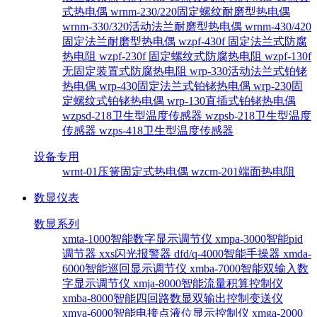
式热电偶
wrnm-230/220固定螺纹耐磨型热电偶
wrnm-330/320活动法兰耐磨型热电偶
wrnm-430/420
固定法兰耐磨型热电偶
wzpf-430f 固定法兰式防腐
热电阻
wzpf-230f 固定螺纹式防腐热电阻
wzpf-130f
无固定装置式防腐热电阻
wrp-330活动法兰式铂铑
热电偶
wrp-430固定法兰式铂铑热电偶
wrp-230固
定螺纹式铂铑热电偶
wrp-130直插式铂铑热电偶
wzpsd-218卫生型温度传感器
wzpsb-218卫生型温度
传感器
wzps-418卫生型温度传感器
设备专用
wrnt-01压簧固定式热电偶
wzcm-201端面热电阻
数显仪表
数显系列
xmta-1000智能数字显示调节仪
xmpa-3000智能pid
调节器
xxs闪光报警器
dfd/q-4000智能手操器
xmda-
6000智能巡回显示调节仪
xmba-7000智能双输入数
字显示调节仪
xmja-8000智能流量积算控制仪
xmba-8000智能四回路数显双输出控制变送仪
xmya-6000智能电接点液位显示控制仪
xmga-2000