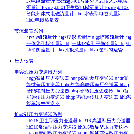
式电磁流量计
focmag3401智能分体式插入式电磁
流量计
focmag3301卫生型电磁流量计
focmag3102
智能分体式电磁流量计
hhds水表型电磁流量计
hhdr电磁热量表
节流装置系列
hlvz v锥流量计
hlgx楔形流量计
hlgp喷嘴流量计
hlg
一体化孔板流量计
hlg一体化多孔平衡流量计
hlgd-
ph平衡流量计
hlgk孔板流量计
hlva 笛型匀速管
压力仪表
电容式压力变送器系列
hhgp智能压力变送器
hhdp智能差压变送器
hhdr智
能微差压变送器
hhhp智能高静压差压变送器
hhap
智能绝对压力变送器
hhsp智能负压变送器
hhdp智
能远传压力变送器
hhgp智能远传压力变送器
hhlt智
能单法兰变送器
扩散硅压力变送器系列
hh316 卫生型压力变送器
hh316 高温型压力变送器
hh316常温型压力变送器
hh316数显型压力变送器
hh308智能型压力变送器
hh308智能高温型压力变