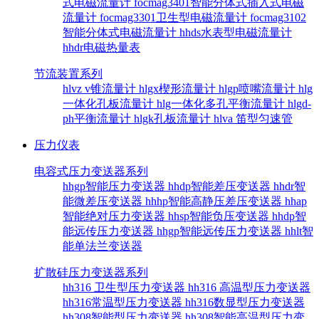
式电磁流量计
focmag3401智能分体式插入式电磁
流量计
focmag3301卫生型电磁流量计
focmag3102
智能分体式电磁流量计
hhds水表型电磁流量计
hhdr电磁热量表
节流装置系列
hlvz v锥流量计
hlgx楔形流量计
hlgp喷嘴流量计
hlg
一体化孔板流量计
hlg一体化多孔平衡流量计
hlgd-
ph平衡流量计
hlgk孔板流量计
hlva 笛型匀速管
压力仪表
电容式压力变送器系列
hhgp智能压力变送器
hhdp智能差压变送器
hhdr智
能微差压变送器
hhhp智能高静压差压变送器
hhap
智能绝对压力变送器
hhsp智能负压变送器
hhdp智
能远传压力变送器
hhgp智能远传压力变送器
hhlt智
能单法兰变送器
扩散硅压力变送器系列
hh316 卫生型压力变送器
hh316 高温型压力变送器
hh316常温型压力变送器
hh316数显型压力变送器
hh308智能型压力变送器
hh308智能高温型压力变