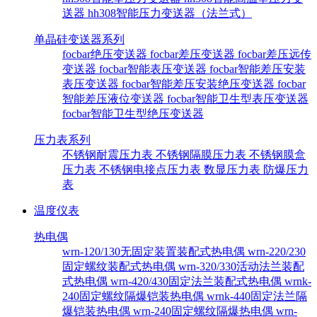
送器
hh308智能压力变送器（法兰式）
单晶硅变送器系列
focbar绝压变送器
focbar差压变送器
focbar差压远传
变送器
focbar智能表压变送器
focbar智能差压安装
表压变送器
focbar智能差压安装绝压变送器
focbar
智能差压液位变送器
focbar智能卫生型表压变送器
focbar智能卫生型绝压变送器
压力表系列
不锈钢耐震压力表
不锈钢隔膜压力表
不锈钢膜盒
压力表
不锈钢电接点压力表
数显压力表
防爆压力
表
温度仪表
热电偶
wrn-120/130无固定装置装配式热电偶
wrn-220/230
固定螺纹装配式热电偶
wrn-320/330活动法兰装配
式热电偶
wrn-420/430固定法兰装配式热电偶
wrnk-
240固定螺纹隔爆铠装热电偶
wrnk-440固定法兰隔
爆铠装热电偶
wrn-240固定螺纹隔爆热电偶
wrn-