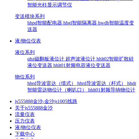
智能光柱显示调节仪
变送模块系列
hhpd智能配电器
hhgl智能隔离器
hwdb智能温度变
送器
液/物位仪表
液位系列
uhz磁翻板液位计
超声波液位计
hhlt02智能扩散硅
液位变送器
hhlt01射频电容液位变送器
物位系列
hhrd导波雷达（缆式）
hhrd导波雷达（杆式）
hhdr
智能雷达物位计（喇叭口）
hhlt01射频导纳物位计
js555888金沙-金沙js1005线路
关于js555888金沙
流量仪表
压力仪表
液/物位仪表
下载中心