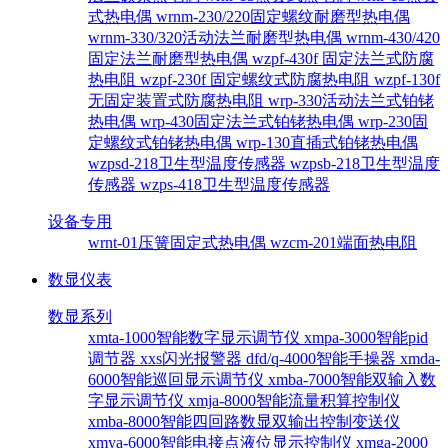
式热电偶
wrnm-230/220固定螺纹耐磨型热电偶
wrnm-330/320活动法兰耐磨型热电偶
wrnm-430/420
固定法兰耐磨型热电偶
wzpf-430f 固定法兰式防腐
热电阻
wzpf-230f 固定螺纹式防腐热电阻
wzpf-130f
无固定装置式防腐热电阻
wrp-330活动法兰式铂铑
热电偶
wrp-430固定法兰式铂铑热电偶
wrp-230固
定螺纹式铂铑热电偶
wrp-130直插式铂铑热电偶
wzpsd-218卫生型温度传感器
wzpsb-218卫生型温度
传感器
wzps-418卫生型温度传感器
设备专用
wrnt-01压簧固定式热电偶
wzcm-201端面热电阻
数显仪表
数显系列
xmta-1000智能数字显示调节仪
xmpa-3000智能pid
调节器
xxs闪光报警器
dfd/q-4000智能手操器
xmda-
6000智能巡回显示调节仪
xmba-7000智能双输入数
字显示调节仪
xmja-8000智能流量积算控制仪
xmba-8000智能四回路数显双输出控制变送仪
xmya-6000智能电接点液位显示控制仪
xmga-2000