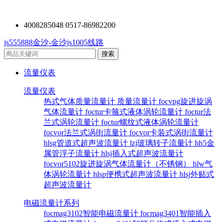
4008285048 0517-86982200
js555888金沙-金沙js1005线路
流量仪表
流量仪表
热式气体质量流量计
质量流量计
focvpg旋进旋涡
气体流量计
foctur卡箍式液体涡轮流量计
foctur法
兰式涡轮流量计
foctur螺纹式液体涡轮流量计
focvor法兰式涡街流量计
focvor卡装式涡街流量计
hlsg管道式超声波流量计
lzj玻璃转子流量计
hh5金
属管浮子流量计
hlsj插入式超声波流量计
focvor5102旋进旋涡气体流量计（不锈钢）
hlw气
体涡轮流量计
hlsp便携式超声波流量计
hlsj外贴式
超声波流量计
电磁流量计系列
focmag3102智能电磁流量计
focmag3401智能插入