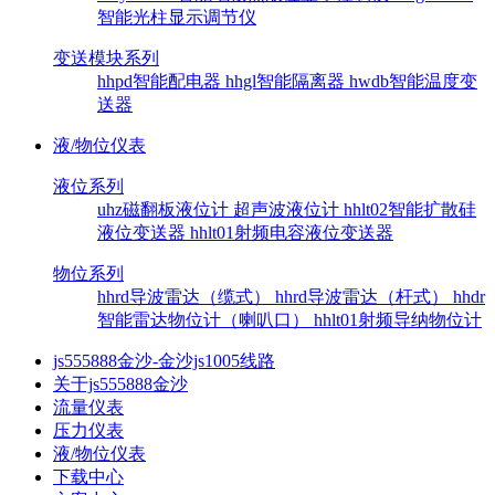
智能光柱显示调节仪
变送模块系列
hhpd智能配电器
hhgl智能隔离器
hwdb智能温度变
送器
液/物位仪表
液位系列
uhz磁翻板液位计
超声波液位计
hhlt02智能扩散硅
液位变送器
hhlt01射频电容液位变送器
物位系列
hhrd导波雷达（缆式）
hhrd导波雷达（杆式）
hhdr
智能雷达物位计（喇叭口）
hhlt01射频导纳物位计
js555888金沙-金沙js1005线路
关于js555888金沙
流量仪表
压力仪表
液/物位仪表
下载中心