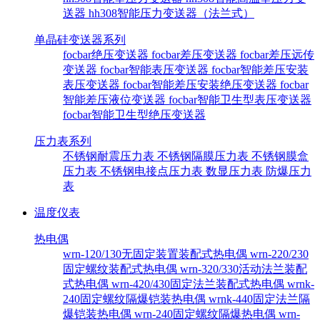
送器
hh308智能压力变送器（法兰式）
单晶硅变送器系列
focbar绝压变送器
focbar差压变送器
focbar差压远传
变送器
focbar智能表压变送器
focbar智能差压安装
表压变送器
focbar智能差压安装绝压变送器
focbar
智能差压液位变送器
focbar智能卫生型表压变送器
focbar智能卫生型绝压变送器
压力表系列
不锈钢耐震压力表
不锈钢隔膜压力表
不锈钢膜盒
压力表
不锈钢电接点压力表
数显压力表
防爆压力
表
温度仪表
热电偶
wrn-120/130无固定装置装配式热电偶
wrn-220/230
固定螺纹装配式热电偶
wrn-320/330活动法兰装配
式热电偶
wrn-420/430固定法兰装配式热电偶
wrnk-
240固定螺纹隔爆铠装热电偶
wrnk-440固定法兰隔
爆铠装热电偶
wrn-240固定螺纹隔爆热电偶
wrn-