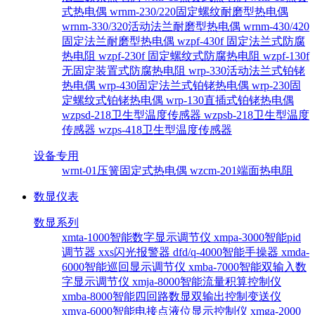
式热电偶
wrnm-230/220固定螺纹耐磨型热电偶
wrnm-330/320活动法兰耐磨型热电偶
wrnm-430/420
固定法兰耐磨型热电偶
wzpf-430f 固定法兰式防腐
热电阻
wzpf-230f 固定螺纹式防腐热电阻
wzpf-130f
无固定装置式防腐热电阻
wrp-330活动法兰式铂铑
热电偶
wrp-430固定法兰式铂铑热电偶
wrp-230固
定螺纹式铂铑热电偶
wrp-130直插式铂铑热电偶
wzpsd-218卫生型温度传感器
wzpsb-218卫生型温度
传感器
wzps-418卫生型温度传感器
设备专用
wrnt-01压簧固定式热电偶
wzcm-201端面热电阻
数显仪表
数显系列
xmta-1000智能数字显示调节仪
xmpa-3000智能pid
调节器
xxs闪光报警器
dfd/q-4000智能手操器
xmda-
6000智能巡回显示调节仪
xmba-7000智能双输入数
字显示调节仪
xmja-8000智能流量积算控制仪
xmba-8000智能四回路数显双输出控制变送仪
xmya-6000智能电接点液位显示控制仪
xmga-2000