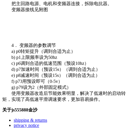
把主回路电源、电机和变频器连接，拆除电抗器。
变频器接线见附图
4． 变频器的参数调节
a) p0转矩提升（调到合适为止）
b) p1上限频率设为50hz
c) p6调到合适的低速范围（预设10hz）
d) p7加速时间（预设15s）（调到合适为止）
e) p8减速时间（预设15s）（调到合适为止）
f) p73用预设即可（0-5v）
g) p79设为2（外部固定模式）
使用变频器改造后节能效果明显，解决了低速时的启动转
矩，实现了高低速平滑调速要求，更加容易操作。
关于js555888金沙
shipping & returns
privacy notice