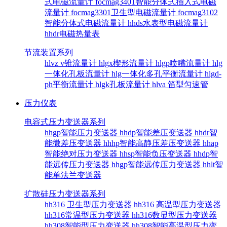
式电磁流量计
focmag3401智能分体式插入式电磁
流量计
focmag3301卫生型电磁流量计
focmag3102
智能分体式电磁流量计
hhds水表型电磁流量计
hhdr电磁热量表
节流装置系列
hlvz v锥流量计
hlgx楔形流量计
hlgp喷嘴流量计
hlg
一体化孔板流量计
hlg一体化多孔平衡流量计
hlgd-
ph平衡流量计
hlgk孔板流量计
hlva 笛型匀速管
压力仪表
电容式压力变送器系列
hhgp智能压力变送器
hhdp智能差压变送器
hhdr智
能微差压变送器
hhhp智能高静压差压变送器
hhap
智能绝对压力变送器
hhsp智能负压变送器
hhdp智
能远传压力变送器
hhgp智能远传压力变送器
hhlt智
能单法兰变送器
扩散硅压力变送器系列
hh316 卫生型压力变送器
hh316 高温型压力变送器
hh316常温型压力变送器
hh316数显型压力变送器
hh308智能型压力变送器
hh308智能高温型压力变