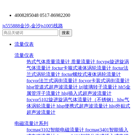
4008285048 0517-86982200
js555888金沙-金沙js1005线路
流量仪表
流量仪表
热式气体质量流量计
质量流量计
focvpg旋进旋涡
气体流量计
foctur卡箍式液体涡轮流量计
foctur法
兰式涡轮流量计
foctur螺纹式液体涡轮流量计
focvor法兰式涡街流量计
focvor卡装式涡街流量计
hlsg管道式超声波流量计
lzj玻璃转子流量计
hh5金
属管浮子流量计
hlsj插入式超声波流量计
focvor5102旋进旋涡气体流量计（不锈钢）
hlw气
体涡轮流量计
hlsp便携式超声波流量计
hlsj外贴式
超声波流量计
电磁流量计系列
focmag3102智能电磁流量计
focmag3401智能插入